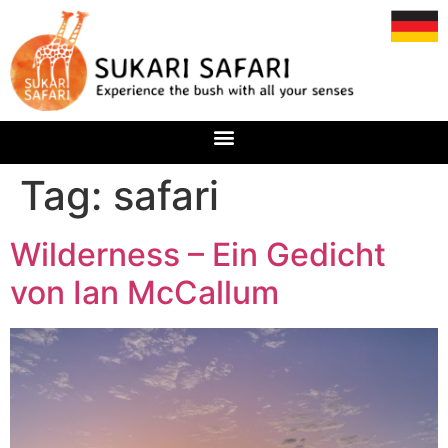
Tag:
safari
Wilderness – Ein Gedicht
von Ian McCallum